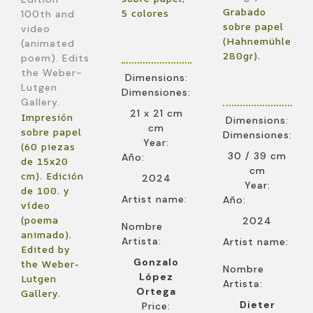
Grabado
5 colores
100th and
sobre papel
video
(Hahnemühle
(animated
280gr).
poem). Edits
the Weber-
Dimensions:
Lutgen
Dimensiones:
Gallery.
21 x 21 cm
Impresión
Dimensions:
cm
sobre papel
Dimensiones:
Year:
(60 piezas
30 / 39 cm
Año:
de 15x20
cm
cm). Edición
2024
Year:
de 100. y
Artist name:
Año:
vídeo
(poema
2024
Nombre
animado).
Artista:
Artist name:
Edited by
Gonzalo
the Weber-
Nombre
López
Lutgen
Artista:
Ortega
Gallery.
Dieter
Price: