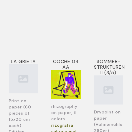
LA GRIETA
COCHE 04
SOMMER-
AA
STRUKTUREN
II (3/5)
Print on
rhizography
paper (60
Drypoint on
on paper, 5
pieces of
paper
colors
15x20 cm
(Hahnemühle
rizografía
each).
280gr).
sobre papel,
Edition