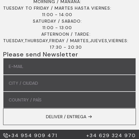
MORNING / MAÑANA:
TUESDAY TO FRIDAY / MARTES HASTA VIERNES:
11:00 - 14:00
SATURDAY / SABADO:
11:00 - 13:00
AFTERNOON / TARDE:
TUESDAY,THURSDAY,FRIDAY / MARTES,JUEVES,VIERNES:
17:30 - 20:30
Please send Newsletter
EMAIL
*
COMMUNE
/
COMUNIDAD
*
COUNTRY
/
PAÍS
*
DELIVER / ENTREGA
+34 954 909 471
+34 629 324 970