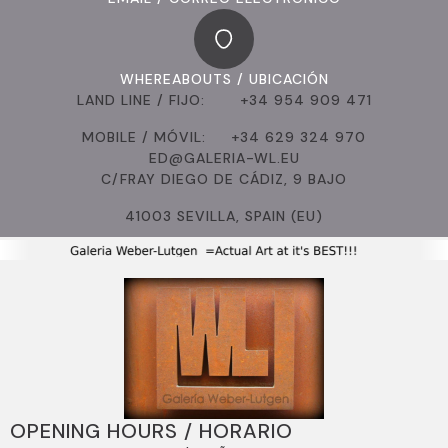
WHEREABOUTS / UBICACIÓN
LAND LINE / FIJO: +34 954 909 471
MOBILE / MÓVIL: +34 629 324 970
ED@GALERIA-WL.EU
C/FRAY DIEGO DE CÁDIZ, 9 BAJO
41003 SEVILLA, SPAIN (EU)
OPENING HOURS / HORARIO