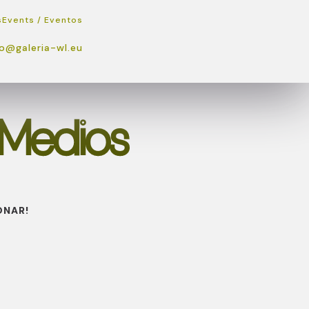
s
Events / Eventos
fo@galeria-wl.eu
 Medios
ONAR!