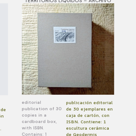
)
TERRITORIOS LÍQUIDOS – ARCHIVO
editorial
publicación editorial
publication of 30
de 30 ejemplares en
 de
copies in a
caja de cartón, con
ón
cardboard box,
ISBN. Contiene: 1
with ISBN.
escultura cerámica
.
Contains: 1
de Geodermis