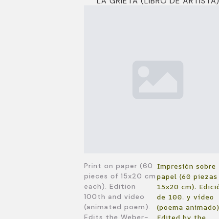
LA GRIETA (LIBRO DE ARTISTA
Print on paper (60
Impresión sobre
pieces of 15x20 cm
papel (60 piezas
each). Edition
15x20 cm). Edici
100th and video
de 100. y vídeo
(animated poem).
(poema animado)
Edits the Weber-
Edited by the