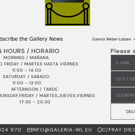
G HOURS / HORARIO
Please 
EMAIL
MORNING / MAÑANA:
*
O FRIDAY / MARTES HASTA VIERNES:
11:00 - 14:00
COMMUN
SATURDAY / SABADO:
/
COMUNI
11:00 - 13:00
*
COUNTR
AFTERNOON / TARDE:
/
URSDAY,FRIDAY / MARTES,JUEVES,VIERNES:
PAÍS
17:30 - 20:30
*
DEL
324 970
INFO@GALERIA-WL.EU
C/FRAY DIE